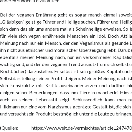
anderen Sünden freizukaufen!“
Bei der veganen Ernährung geht es sogar manch einmal soweit,
„Gläubigen“ geistige Führer und Heilige suchen. Führer und Heili
sich dann das ein ums andere mal als Scheinheilige erweisen. So i
für viele sich vegan ernährende Menschen ein Idol. Doch Attil
Meinung nach nur ein Mensch, der den Veganismus als gesunde L
ihn nicht aus ethischer und moralischer Überzeugung lebt. Darüber
ebenfalls meiner Meinung nach, nur ein verkommener Kapitali
wichtig sind, und der den veganen Trend ausnutzt, um sich selbst 
Kochbücher) darzustellen. Er selbst ist sein größtes Kapital und 
Selbstdarstellung seinen Profit steigern. Meiner Meinung nach ist
sich konstruktiv mit Kritik auseinandersetzen und darüber h
einigen seiner Bemerkungen, dass ihm Tiere in mancherlei Hinsic
auch an seinem Lebensstil zeigt. Schlussendlich kann man nu
Hildmann nur eine vom Narzissmus geprägte Gestalt ist, die sich 
und versucht sein Produkt bestmöglich unter die Leute zu bringen
(Quellen:
https://www.welt.de/vermischtes/article124747