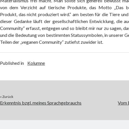
Materialismus frei macht. Man sollte sich generell bewusst m
von dem Verzicht auf tierische Produkte, das Motto „Das be
Produkt, das nicht produziert wird.“ am besten für die Tiere un
dieser Gedanke läuft der gesellschaftlichen Entwicklung, die a
Community“ erfasst, entgegen und so bleibt mir nur zu sagen, d
und die Bedeutung von bestimmten Statussymbolen, in unserer Ge
Teilen der „veganen Community“ zutiefst zuwider ist.
Published in
Kolumne
« Zurück
Erkenntnis bzgl. meines Sprachgebrauchs
Vom 