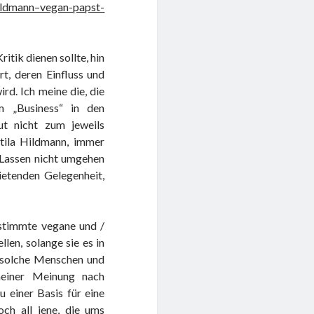
hildmann–vegan-papst-
itik dienen sollte, hin
rt, deren Einfluss und
rd. Ich meine die, die
em „Business“ in den
ut nicht zum jeweils
ttila Hildmann, immer
 Lassen nicht umgehen
bietenden Gelegenheit,
bestimmte vegane und /
len, solange sie es in
 solche Menschen und
meiner Meinung nach
u einer Basis für eine
och all jene, die ums