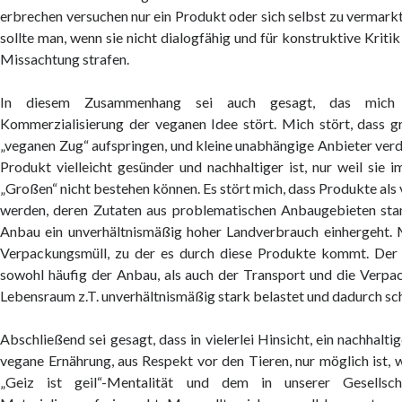
erbrechen versuchen nur ein Produkt oder sich selbst zu vermark
sollte man, wenn sie nicht dialogfähig und für konstruktive Kriti
Missachtung strafen.
In diesem Zusammenhang sei auch gesagt, das mich 
Kommerzialisierung der veganen Idee stört. Mich stört, dass 
„veganen Zug“ aufspringen, und kleine unabhängige Anbieter ver
Produkt vielleicht gesünder und nachhaltiger ist, nur weil sie
„Großen“ nicht bestehen können. Es stört mich, dass Produkte al
werden, deren Zutaten aus problematischen Anbaugebieten st
Anbau ein unverhältnismäßig hoher Landverbrauch einhergeht. M
Verpackungsmüll, zu der es durch diese Produkte kommt. Der 
sowohl häufig der Anbau, als auch der Transport und die Verpac
Lebensraum z.T. unverhältnismäßig stark belastet und dadurch sc
Abschließend sei gesagt, dass in vielerlei Hinsicht, ein nachhalti
vegane Ernährung, aus Respekt vor den Tieren, nur möglich ist,
„Geiz ist geil“-Mentalität und dem in unserer Gesellsch