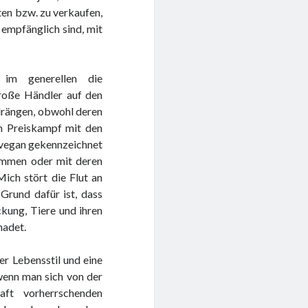
ten bzw. zu verkaufen,
k empfänglich sind, mit
im generellen die
große Händler auf den
drängen, obwohl deren
 im Preiskampf mit den
s vegan gekennzeichnet
ammen oder mit deren
ich stört die Flut an
Grund dafür ist, dass
kung, Tiere und ihren
hadet.
ger Lebensstil und eine
 wenn man sich von der
aft vorherrschenden