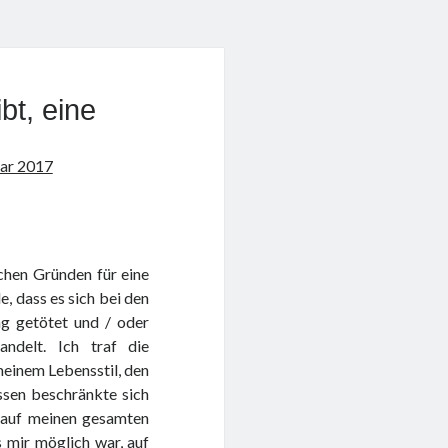
bt, eine
uar 2017
schen Gründen für eine
, dass es sich bei den
ng getötet und / oder
ndelt. Ich traf die
meinem Lebensstil, den
ssen beschränkte sich
n auf meinen gesamten
s mir möglich war, auf