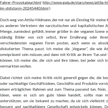
Fahrer-Provokateur.html
http://www.gala.de/stars/news/attila-
im-shitstorm-20245440.html
)
Doch weg von Attila Hildmann, der mir nur als Einstieg für meine Kr
zu anderen Vertretern der narzisstischen und kapitalistischen A
Menge, zumindest gefühlt, immer größer in der veganen Szene wi
ständig Bilder von sich selbst, ihrer Ernährung oder ihr
verschiedensten veganen Foren posten, auch wenn es absol
diskutierten Thema passt. Ich meine die „Veganer“, die wie A
omnipräsent sein müssen, und dann mit Kritik an ihrem Tun und
können. Ich meine die, die sich und ihre Ideen, bei jeder sich 
vermarkten wollen.
Dabei richtet sich meine Kritik nicht generell gegen die, die 
oder nachhaltige Geschäftsideen, Geschäfte und Produkte vorstel
einem erträglichen Rahmen und zum Thema passend tun. Nein,
Ideen, wenn es sich um gute Ideen handelt, sollte man 
unterstützen, um sie bekannt zu machen, da sie sich vielleicht z
bessere und nachhaltigere Gesellschaft entwickeln können. D