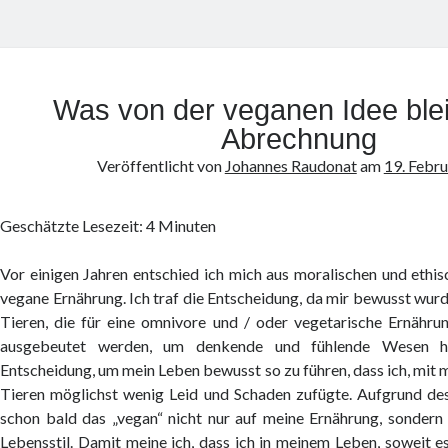
Was von der veganen Idee blei
Abrechnung
Veröffentlicht von
Johannes Raudonat
am
19. Febr
Geschätzte Lesezeit:
4
Minuten
Vor einigen Jahren entschied ich mich aus moralischen und ethi
vegane Ernährung. Ich traf die Entscheidung, da mir bewusst wurde
Tieren, die für eine omnivore und / oder vegetarische Ernähru
ausgebeutet werden, um denkende und fühlende Wesen ha
Entscheidung, um mein Leben bewusst so zu führen, dass ich, mit 
Tieren möglichst wenig Leid und Schaden zufügte. Aufgrund de
schon bald das „vegan“ nicht nur auf meine Ernährung, sonder
Lebensstil. Damit meine ich, dass ich in meinem Leben, soweit e