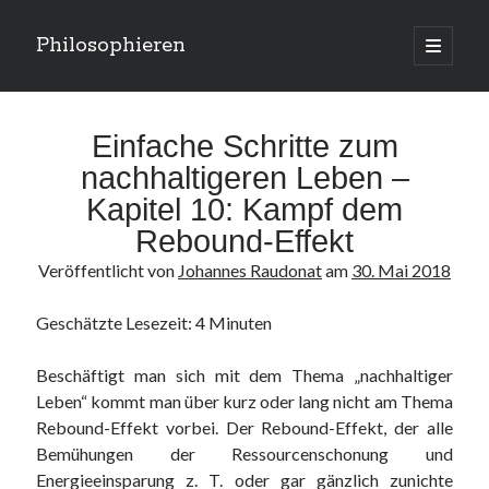
Philosophieren
open
primary
Sidebar
menu
Suchen
Einfache Schritte zum
nachhaltigeren Leben –
Kapitel 10: Kampf dem
Rebound-Effekt
Kategorien
Veröffentlicht von
Johannes Raudonat
am
30. Mai 2018
Kategorien
Geschätzte Lesezeit:
4
Minuten
Meta
Beschäftigt man sich mit dem Thema „nachhaltiger
Anmelden
Leben“ kommt man über kurz oder lang nicht am Thema
Eintrags-Feed
Rebound-Effekt vorbei. Der Rebound-Effekt, der alle
Kommentar-Feed
Bemühungen der Ressourcenschonung und
WordPress.org
Energieeinsparung z. T. oder gar gänzlich zunichte