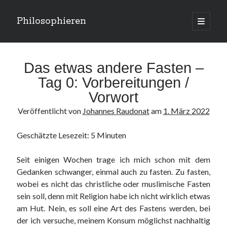
Philosophieren
open
primary
Sidebar
menu
Suchen
Das etwas andere Fasten –
Tag 0: Vorbereitungen /
Vorwort
Veröffentlicht von
Johannes Raudonat
am
1. März 2022
Kategorien
Kategorien
Geschätzte Lesezeit:
5
Minuten
Seit einigen Wochen trage ich mich schon mit dem
Meta
Gedanken schwanger, einmal auch zu fasten. Zu fasten,
wobei es nicht das christliche oder muslimische Fasten
Anmelden
sein soll, denn mit Religion habe ich nicht wirklich etwas
Eintrags-Feed
am Hut. Nein, es soll eine Art des Fastens werden, bei
Kommentar-Feed
der ich versuche, meinem Konsum möglichst nachhaltig
WordPress.org