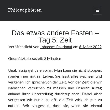
Philosophieren
open
primary
Sidebar
menu
Suchen
Das etwas andere Fasten –
Tag 5: Zeit
Veröffentlicht von
Johannes Raudonat
am
6. März 2022
Kategorien
Geschätzte Lesezeit:
3
Minuten
Kategorien
Unablässig geht sie voran. Man kann sie nicht stoppen,
sondern nur mit ihr Leben. Sie lässt alles wachsen und
Meta
vergehen. Ich spreche von der Zeit. Von der Zeit, die wir
Menschen versuchen zu messen und unseren Alltag
Anmelden
anhand ihrer Unterteilung durchzuplanen. Dabei aber
Eintrags-Feed
vergessen wir nur allzu oft, die Zeit wirklich gut zu
Kommentar-Feed
nutzen. Wir vergessen, dass sie, wenn sie einmal
WordPress.org