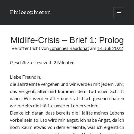
Philosophieren
open
primary
Sidebar
menu
Suchen
Midlife-Crisis – Brief 1: Prolog
Veröffentlicht von
Johannes Raudonat
am
14. Juli 2022
Geschätzte Lesezeit:
2
Minuten
Kategorien
Liebe Freundin,
Kategorien
die Jahrzehnte vergehen und wir werden mit jedem Jahr,
das vergeht, älter und kommen dem Tod einen Schritt
näher. Wir werden älter und statistisch gesehen haben
Meta
wir bereits die Hälfte unserer Leben verlebt.
Anmelden
Denke ich daran, dass bereits die Hälfte meines Lebens
Eintrags-Feed
vorbei sein soll, so wird mir angst. Ich habe Angst, da ich
Kommentar-Feed
noch kaum etwas von dem erreichte, was ich eigentlich
WordPress.org