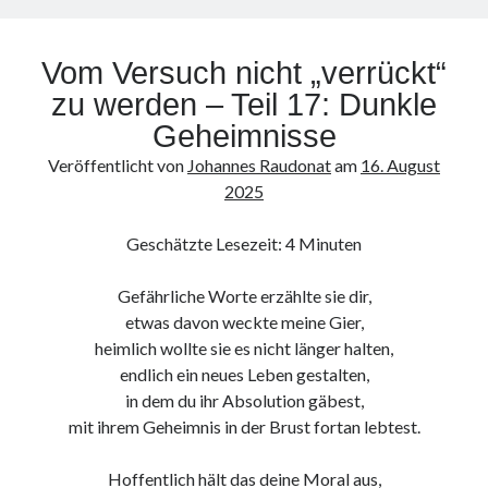
werden
–
Vom Versuch nicht „verrückt“
Teil
18:
zu werden – Teil 17: Dunkle
Von
Geheimnisse
Liebe,
Veröffentlicht von
Johannes Raudonat
am
16. August
Romantik
2025
und
Sexualität
Geschätzte Lesezeit:
4
Minuten
Gefährliche Worte erzählte sie dir,
etwas davon weckte meine Gier,
heimlich wollte sie es nicht länger halten,
endlich ein neues Leben gestalten,
in dem du ihr Absolution gäbest,
mit ihrem Geheimnis in der Brust fortan lebtest.
Hoffentlich hält das deine Moral aus,