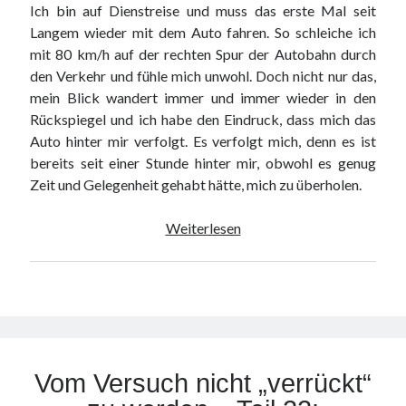
Ich bin auf Dienstreise und muss das erste Mal seit
Langem wieder mit dem Auto fahren. So schleiche ich
mit 80 km/h auf der rechten Spur der Autobahn durch
den Verkehr und fühle mich unwohl. Doch nicht nur das,
mein Blick wandert immer und immer wieder in den
Rückspiegel und ich habe den Eindruck, dass mich das
Auto hinter mir verfolgt. Es verfolgt mich, denn es ist
bereits seit einer Stunde hinter mir, obwohl es genug
Zeit und Gelegenheit gehabt hätte, mich zu überholen.
Vom
Weiterlesen
Versuch
nicht
„verrückt“
zu
werden
–
Vom Versuch nicht „verrückt“
Teil
23: