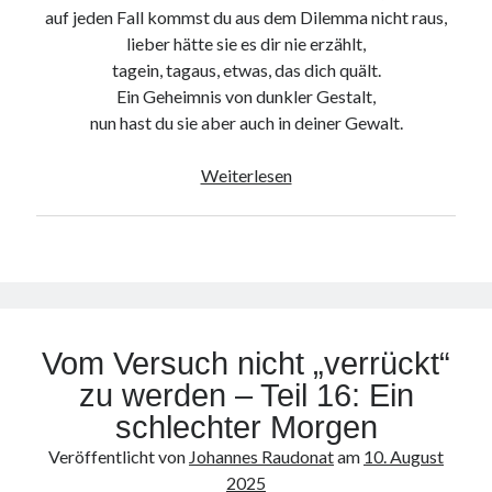
auf jeden Fall kommst du aus dem Dilemma nicht raus,
lieber hätte sie es dir nie erzählt,
tagein, tagaus, etwas, das dich quält.
Ein Geheimnis von dunkler Gestalt,
nun hast du sie aber auch in deiner Gewalt.
Vom
Weiterlesen
Versuch
nicht
„verrückt“
zu
werden
–
Vom Versuch nicht „verrückt“
Teil
17:
zu werden – Teil 16: Ein
Dunkle
schlechter Morgen
Geheimnisse
Veröffentlicht von
Johannes Raudonat
am
10. August
2025