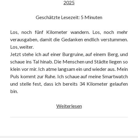
2025
Wald
Geschätzte Lesezeit:
5
Minuten
Los, noch fünf Kilometer wandern. Los, noch mehr
verausgaben, damit die Gedanken endlich verstummen.
Los, weiter.
Jetzt stehe ich auf einer Burgruine, auf einem Berg, und
schaue ins Tal hinab. Die Menschen und Städte liegen so
klein vor mir. Ich atme langsam ein und wieder aus. Mein
Puls kommt zur Ruhe. Ich schaue auf meine Smartwatch
und stelle fest, dass ich bereits 34 Kilometer gelaufen
bin.
Vom
Weiterlesen
Versuch
nicht
„verrückt“
zu