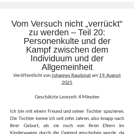
zu
werden
–
Vom Versuch nicht „verrückt“
Teil
21:
zu werden – Teil 20:
Spiritualität
Personenkulte und der
Kampf zwischen dem
Individuum und der
Allgemeinheit
Veröffentlicht von
Johannes Raudonat
am
19. August
2025
Geschätzte Lesezeit:
4
Minuten
Ich bin mit einem Freund und seiner Tochter spazieren.
Die Tochter kenne ich seit zehn Jahren, also knapp nach
ihrer Geburt, als sie noch von ihren Eltern im
Kinderwagen durch die Gegend geschoben wurde, da