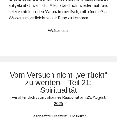
aufgekratzt war ich. Also stand ich wieder auf und
setzte mich an den Wohnzimmertisch, mit einem Glas
Wasser, um vielleicht so zur Ruhe zu kommen.
Vom
Weiterlesen
Versuch
nicht
„verrückt“
zu
werden
–
Vom Versuch nicht „verrückt“
Teil
22:
zu werden – Teil 21:
Überinterpretation
Spiritualität
Veröffentlicht von
Johannes Raudonat
am
23. August
2025
Geschätzte Lesezeit:
3
Minuten