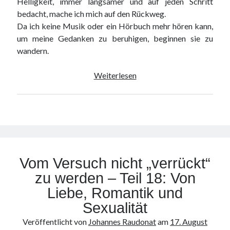
Helligkeit, immer langsamer und auf jeden Schritt
bedacht, mache ich mich auf den Rückweg.
Da ich keine Musik oder ein Hörbuch mehr hören kann,
um meine Gedanken zu beruhigen, beginnen sie zu
wandern.
Vom
Weiterlesen
Versuch
nicht
„verrückt“
zu
werden
–
Vom Versuch nicht „verrückt“
Teil
19:
zu werden – Teil 18: Von
Eine
Liebe, Romantik und
Nacht
Sexualität
im
Veröffentlicht von
Johannes Raudonat
am
17. August
dunklen