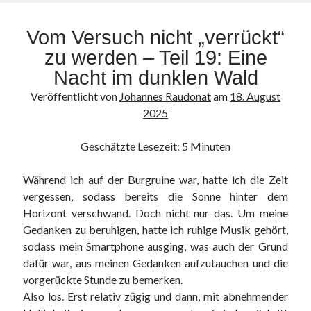
werden
–
Vom Versuch nicht „verrückt“
Teil
20:
zu werden – Teil 19: Eine
Personenkulte
Nacht im dunklen Wald
und
Veröffentlicht von
Johannes Raudonat
am
18. August
der
2025
Kampf
zwischen
Geschätzte Lesezeit:
5
Minuten
dem
Individuum
Während ich auf der Burgruine war, hatte ich die Zeit
und
vergessen, sodass bereits die Sonne hinter dem
der
Horizont verschwand. Doch nicht nur das. Um meine
Allgemeinheit
Gedanken zu beruhigen, hatte ich ruhige Musik gehört,
sodass mein Smartphone ausging, was auch der Grund
dafür war, aus meinen Gedanken aufzutauchen und die
vorgerückte Stunde zu bemerken.
Also los. Erst relativ zügig und dann, mit abnehmender