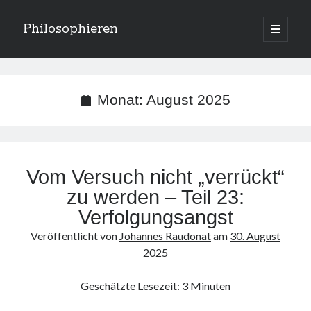
Philosophieren
open
primary
Sidebar
menu
Suchen
Monat:
August 2025
Kategorien
Vom Versuch nicht „verrückt“
Kategorien
zu werden – Teil 23:
Verfolgungsangst
Meta
Veröffentlicht von
Johannes Raudonat
am
30. August
2025
Anmelden
Eintrags-Feed
Geschätzte Lesezeit:
3
Minuten
Kommentar-Feed
WordPress.org